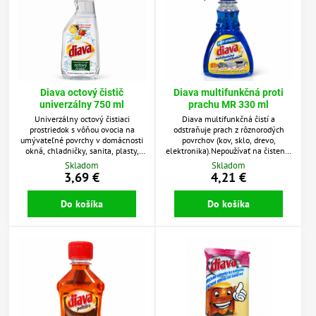
Diava octový čistič
Diava multifunkčná proti
univerzálny 750 ml
prachu MR 330 ml
Univerzálny octový čistiaci
Diava multifunkčná čistí a
prostriedok s vôňou ovocia na
odstraňuje prach z rôznorodých
umývateľné povrchy v domácnosti
povrchov (kov, sklo, drevo,
okná, chladničky, sanita, plasty,
elektronika).Nepoužívať na čistenie
mikrovlnné rúry, atď.
prírodného nábytku a LCD
Skladom
Skladom
obrazoviek.» prípravok na čistenie
3,69 €
4,21 €
kovu, skla, dreva, elektroniky
(okrem plazmových a LCD
Do košíka
Do košíka
obrazoviek)» ľahko a bez námahy
leští všetky povrchy vašej
domácnosti» obsahuje antistatické
zložky ktoré zabraňujú
znovuusadzovaniu prachu» vašej
domácnosti...