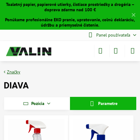
Toaletný papier, papierové utierky, čistiace prostriedky a drogéria –
doprava zdarma nad 100 €
✕
Ponúkame profesionálne EKO pranie, upratovanie, colnú deklaráciu,
údržbu a priemyselné čistenie.
Panel používateľa
Značky
DIAVA
Pozícia
Parametre