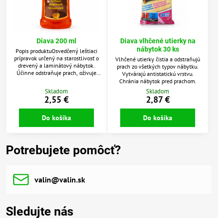
Diava 200 ml
Diava vlhčené utierky na
nábytok 30 ks
Popis produktuOsvedčený leštiaci
prípravok určený na starostlivosť o
Vlhčené utierky čistia a odstraňujú
drevený a laminátový nábytok.
prach zo všetkých typov nábytku.
Účinne odstraňuje prach, oživuje
Vytvárajú antistatickú vrstvu.
farbu povrchov a zanecháva vysoký
Chránia nábytok pred prachom.
lesk bez šmúh. Pravidelným
Skladom
Skladom
používaním pomáha chrániť
2,55 €
2,87 €
nábytok pred vysychaním a
drobným opotrebením.Použitie:
Pred použitím fľašu pretrepte. Malé
Do košíka
Do košíka
množstvo prípravku naneste na
mäkkú, suchú handričku a
rovnomerne rozotrite po povrchu...
Potrebujete pomôcť?
valin​@valin​.sk
Sledujte nás