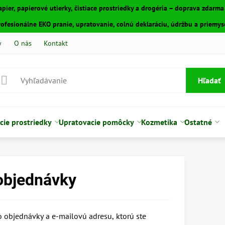
apier, papierové utierky, čistiace prostriedky a drogéria – doprava zdarm
fesionálne EKO pranie, upratovanie, colnú deklaráciu, údržbu a priemyse
y
O nás
Kontakt
Hľadať
cie prostriedky
Upratovacie pomôcky
Kozmetika
Ostatné
objednávky
lo objednávky a e-mailovú adresu, ktorú ste