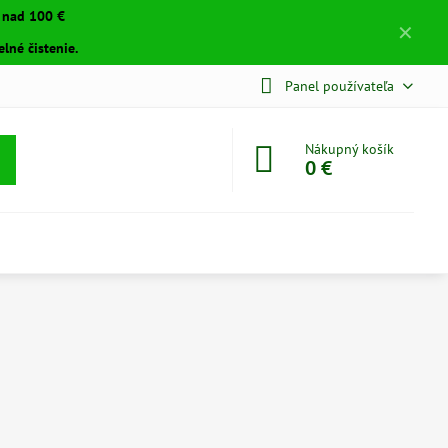
a nad 100 €
✕
lné čistenie.
Panel používateľa
Nákupný košík
0 €