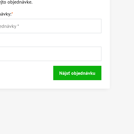
tejto objednávke.
návky:
*
Nájsť objednávku