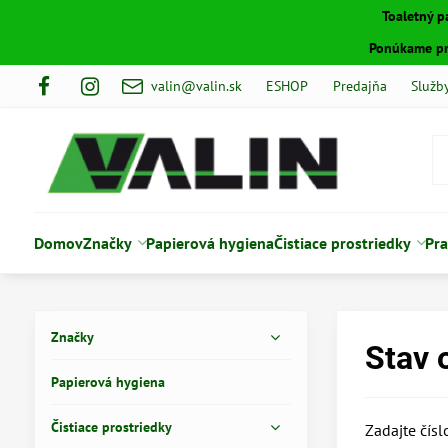
Toaletný p
Ponúkame pro
valin@valin.sk
ESHOP
Predajňa
Služb
Domov
Značky
Papierová hygiena
Čistiace prostriedky
Pra
Značky
Stav 
Papierová hygiena
Čistiace prostriedky
Zadajte čís