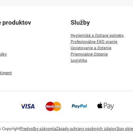
e produktov
Služby
Hygienické a čistiace potreby
Profesionálne EKO pranie
Upratovanie a čistenie
edky
Priemyselné čistenie
Logistika
timent
6
Copyright
Predvoľby súkromia
Zásady ochrany osobných údajov
Stav obj