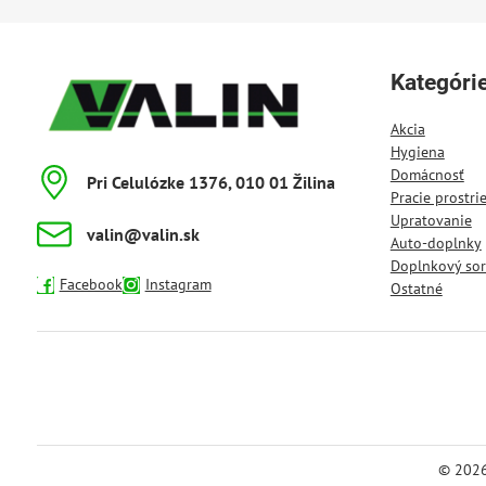
Kategóri
Akcia
Hygiena
Domácnosť
Pri Celulózke 1376, 010 01 Žilina
Pracie prostri
Upratovanie
valin​@valin​.sk
Auto-doplnky
Doplnkový sor
Facebook
Instagram
Ostatné
©
202