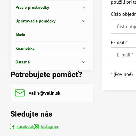
použili pri 
Pracie prostriedky
Číslo objed
Upratovacie pomôcky
Akcia
E-mail:
*
Kozmetika
Ostatné
Potrebujete pomôcť?
*
(Povinné)
valin​@valin​.sk
Sledujte nás
Facebook
Instagram