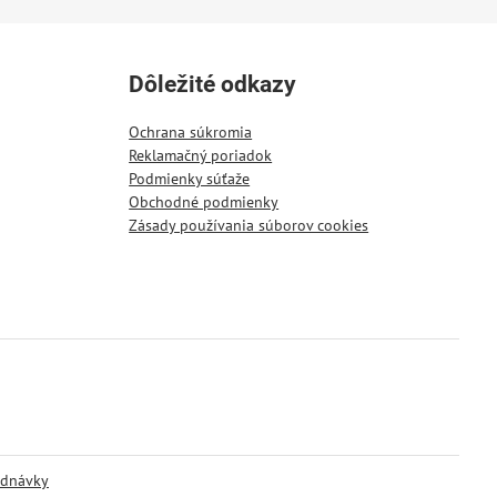
Dôležité odkazy
Ochrana súkromia
Reklamačný poriadok
Podmienky súťaže
Obchodné podmienky
Zásady používania súborov cookies
ednávky