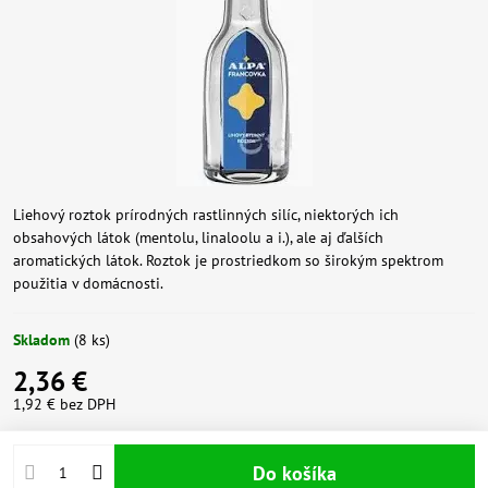
Liehový roztok prírodných rastlinných silíc, niektorých ich
obsahových látok (mentolu, linaloolu a i.), ale aj ďalších
aromatických látok. Roztok je prostriedkom so širokým spektrom
použitia v domácnosti.
Skladom
(
8
ks)
2,36 €
1,92 €
bez DPH
Do košíka