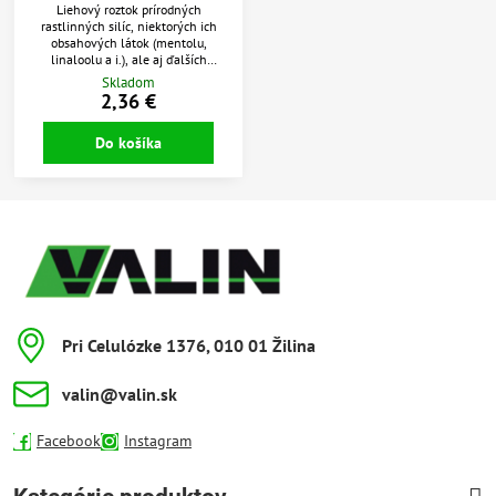
Liehový roztok prírodných
rastlinných silíc, niektorých ich
obsahových látok (mentolu,
linaloolu a i.), ale aj ďalších
aromatických látok. Roztok je
Skladom
prostriedkom so širokým spektrom
2,36 €
použitia v domácnosti.
Do košíka
Pri Celulózke 1376, 010 01 Žilina
valin​@valin​.sk
Facebook
Instagram