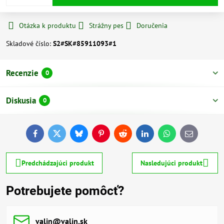
Otázka k produktu
Strážny pes
Doručenia
Skladové číslo:
S2#SK#85911093#1
Recenzie
0
Diskusia
0
Facebook
Twitter
Bluesky
Pinterest
Reddit
LinkedIn
WhatsApp
E-
mail
Predchádzajúci produkt
Nasledujúci produkt
Potrebujete pomôcť?
valin​@valin​.sk