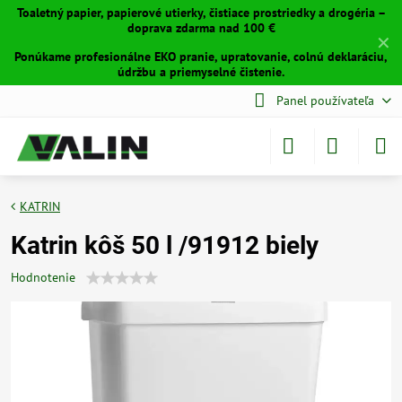
Toaletný papier, papierové utierky, čistiace prostriedky a drogéria –
doprava zdarma nad 100 €
✕
Ponúkame profesionálne EKO pranie, upratovanie, colnú deklaráciu,
údržbu a priemyselné čistenie.
Panel používateľa
KATRIN
Katrin kôš 50 l /91912 biely
Hodnotenie