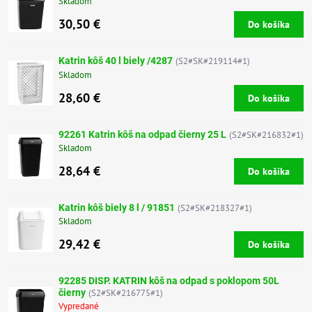
Skladom
30,50 €
Do košíka
Katrin kôš 40 l biely /4287
(S2#SK#219114#1)
Skladom
28,60 €
Do košíka
92261 Katrin kôš na odpad čierny 25 L
(S2#SK#216832#1)
Skladom
28,64 €
Do košíka
Katrin kôš biely 8 l / 91851
(S2#SK#218327#1)
Skladom
29,42 €
Do košíka
92285 DISP. KATRIN kôš na odpad s poklopom 50L
čierny
(S2#SK#216775#1)
Vypredané