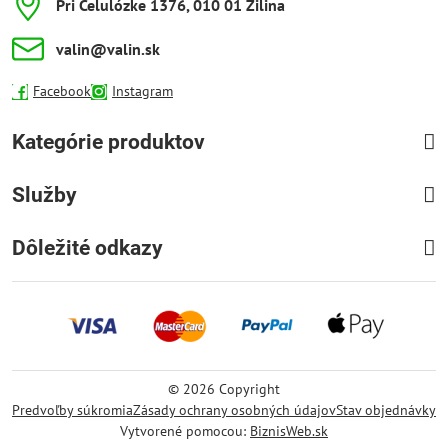
Pri Celulózke 1376, 010 01 Žilina
valin​@valin​.sk
Facebook
Instagram
Kategórie produktov
Služby
Dôležité odkazy
©
2026
Copyright
Predvoľby súkromia
Zásady ochrany osobných údajov
Stav objednávky
Vytvorené pomocou:
BiznisWeb.sk