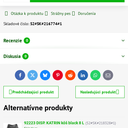
Otázka k produktu
Strážny pes
Doručenia
Skladové číslo:
S2#SK#216774#1
Recenzie
0
Diskusia
0
Facebook
Twitter
Bluesky
Pinterest
Reddit
LinkedIn
WhatsApp
E-
mail
Predchádzajúci produkt
Nasledujúci produkt
Alternatívne produkty
92223 DISP. KATRIN kôš black 8 L
(S2#SK#218328#1)