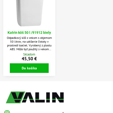
Katrin kôš 50 l /91912 biely
Odpadkový kôš s vekom s objemom
50 litrov, na udržanie čistoty v
prostredí toaliet. Vyrobený z plastu
ABS. Môže byť použitý s vekom
alebo bez veka. Môže byť
Skladom
namontovaný na stenu a uvoľniť
45,50 €
tak miesto na podlahe. Ľahký,
pevný s jednoduchým
Do košíka
vyprázdňovaním.