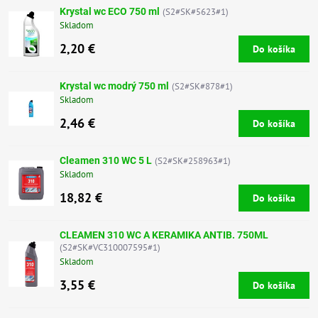
Krystal wc ECO 750 ml
(S2#SK#5623#1)
Skladom
2,20 €
Do košíka
Krystal wc modrý 750 ml
(S2#SK#878#1)
Skladom
2,46 €
Do košíka
Cleamen 310 WC 5 L
(S2#SK#258963#1)
Skladom
18,82 €
Do košíka
CLEAMEN 310 WC A KERAMIKA ANTIB. 750ML
(S2#SK#VC310007595#1)
Skladom
3,55 €
Do košíka