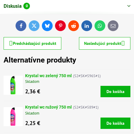
Diskusia
0
Facebook
Twitter
Bluesky
Pinterest
Reddit
LinkedIn
WhatsApp
E-
mail
Predchádzajúci produkt
Nasledujúci produkt
Alternatívne produkty
Krystal wc zelený 750 ml
(S2#SK#5965#1)
Skladom
2,36 €
Do košíka
Krystal wc ružový 750 ml
(S2#SK#589#1)
Skladom
2,25 €
Do košíka