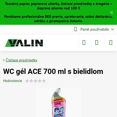
Toaletný papier, papierové utierky, čistiace prostriedky a drogéria –
doprava zdarma nad 100 €
✕
Ponúkame profesionálne EKO pranie, upratovanie, colnú deklaráciu,
údržbu a priemyselné čistenie.
Panel používateľa
Čistiace prostriedky
WC gél ACE 700 ml s bielidlom
Hodnotenie