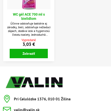
WC gél ACE 700 ml s
bielidlom
Účinne odstraňuje baktérie aj
zárodky, bieli, odstraňuje nežiaduci
zápach, dodáva lesk a hygienickú
čistotu toalety. Jednoduchá
aplikácia vďaka vylepšenému
Vypredané
aplikátoru so šiestimi otvormi
3,03 €
pôsobí po celom obvode aj pod
okrajom toalety. Dezinfikuje,
Zobraziť
odstraňuje baktérie aj zárodky, bieli
a eliminuje nepríjemný zápach.
Pri Celulózke 1376, 010 01 Žilina
valin​@valin​.sk