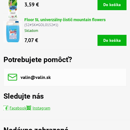
3,59 €
Do košíka
Floor 5L univerzálny čistič mountain flowers
(S2#SK#GOL0152#1)
Skladom
7,07 €
Do košíka
Potrebujete pomôcť?
valin​@valin​.sk
Sledujte nás
Facebook
Instagram