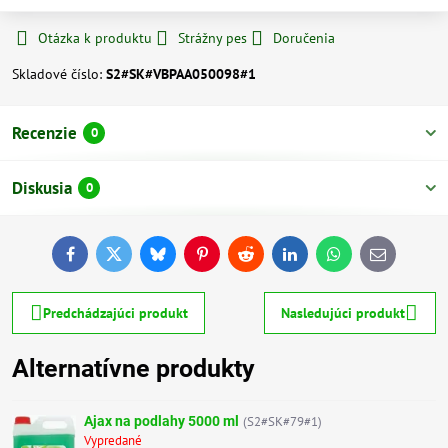
Otázka k produktu
Strážny pes
Doručenia
Skladové číslo:
S2#SK#VBPAA050098#1
Recenzie
0
Diskusia
0
Facebook
Twitter
Bluesky
Pinterest
Reddit
LinkedIn
WhatsApp
E-
mail
Predchádzajúci produkt
Nasledujúci produkt
Alternatívne produkty
Ajax na podlahy 5000 ml
(S2#SK#79#1)
Vypredané