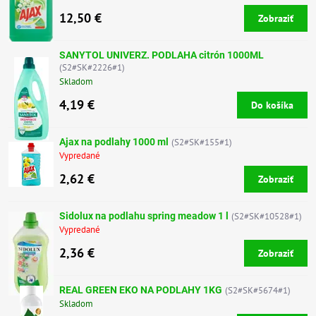
12,50 €
Zobraziť
SANYTOL UNIVERZ. PODLAHA citrón 1000ML
(S2#SK#2226#1)
Skladom
4,19 €
Do košíka
Ajax na podlahy 1000 ml
(S2#SK#155#1)
Vypredané
2,62 €
Zobraziť
Sidolux na podlahu spring meadow 1 l
(S2#SK#10528#1)
Vypredané
2,36 €
Zobraziť
REAL GREEN EKO NA PODLAHY 1KG
(S2#SK#5674#1)
Skladom