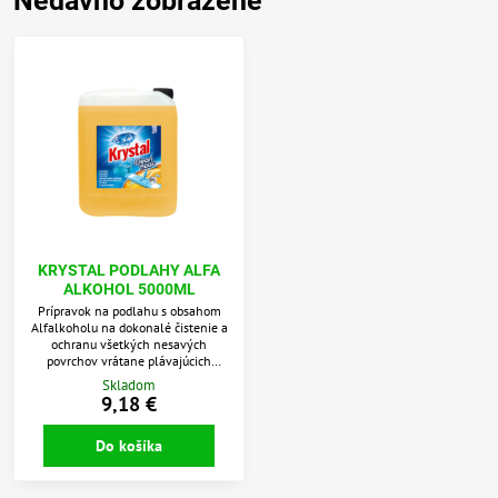
Nedávno zobrazené
KRYSTAL PODLAHY ALFA
ALKOHOL 5000ML
Prípravok na podlahu s obsahom
Alfalkoholu na dokonalé čistenie a
ochranu všetkých nesavých
povrchov vrátane plávajúcich
podláh.
Skladom
9,18 €
Do košíka