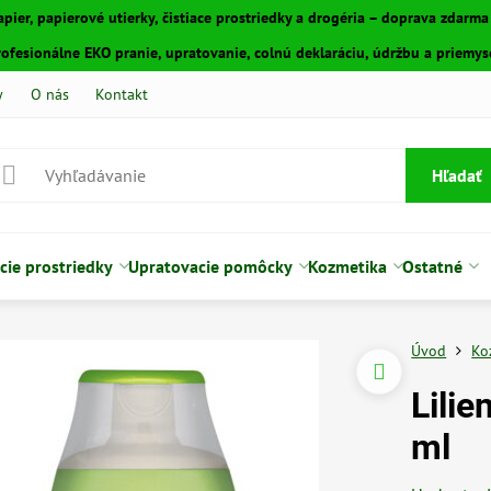
apier, papierové utierky, čistiace prostriedky a drogéria – doprava zdarm
fesionálne EKO pranie, upratovanie, colnú deklaráciu, údržbu a priemyse
y
O nás
Kontakt
Hľadať
cie prostriedky
Upratovacie pomôcky
Kozmetika
Ostatné
Úvod
Ko
Lilie
ml