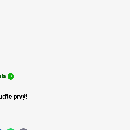
sia
0
uďte prvý!