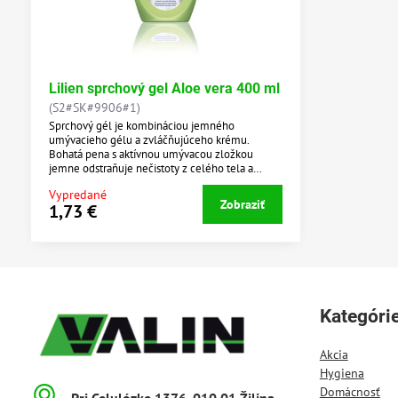
Lilien sprchový gel Aloe vera 400 ml
(S2#SK#9906#1)
Sprchový gél je kombináciou jemného
umývacieho gélu a zvláčňujúceho krému.
Bohatá pena s aktívnou umývacou zložkou
jemne odstraňuje nečistoty z celého tela a
dodáva tak pocit sviežosti a čistoty. Špeciálne
Vypredané
zloženie účinne chráni pokožku pred vysušením.
Zobraziť
1,73 €
Vyniká svojou príjemnou a dlhotrvajúcou vôňou.
Kategóri
Akcia
Hygiena
Domácnosť
Pri Celulózke 1376, 010 01 Žilina