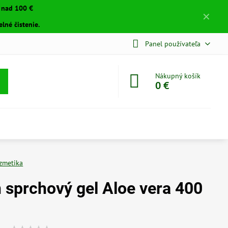
a nad 100 €
✕
lné čistenie.
Panel používateľa
Nákupný košík
0 €
zmetika
n sprchový gel Aloe vera 400