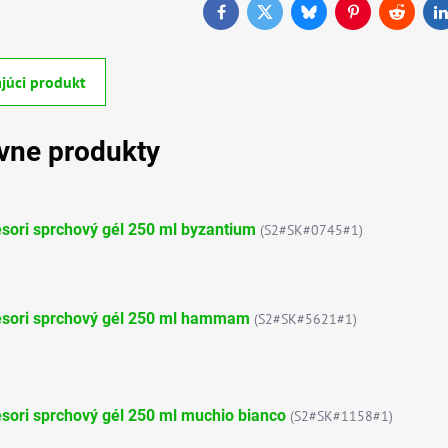
Facebook
Twitter
Bluesky
Pinterest
Reddit
L
júci produkt
ívne produkty
sori sprchový gél 250 ml byzantium
(S2#SK#0745#1)
esori sprchový gél 250 ml hammam
(S2#SK#5621#1)
sori sprchový gél 250 ml muchio bianco
(S2#SK#1158#1)