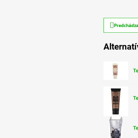
Predchádza
Alternat
Te
T
Te