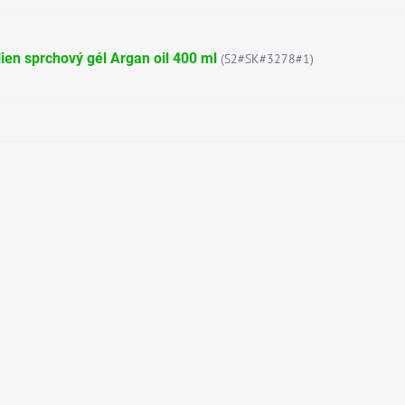
lien sprchový gél Argan oil 400 ml
(S2#SK#3278#1)