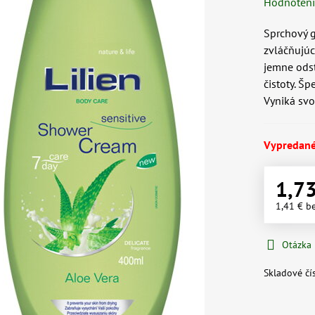
Hodnoten
Sprchový 
zvláčňujú
jemne odst
čistoty. Š
Vyniká svo
Vypredan
1,7
1,41 €
b
Otázka
Skladové čí