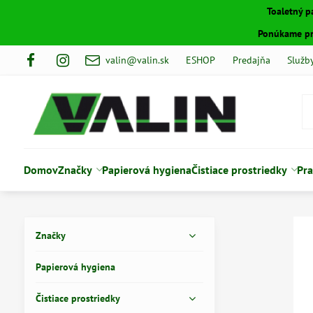
Toaletný p
Ponúkame pro
valin@valin.sk
ESHOP
Predajňa
Služb
Domov
Značky
Papierová hygiena
Čistiace prostriedky
Pra
Značky
Papierová hygiena
Čistiace prostriedky