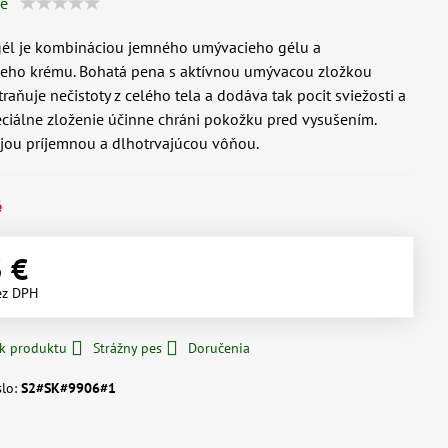
ie
gél je kombináciou jemného umývacieho gélu a
ceho krému. Bohatá pena s aktívnou umývacou zložkou
raňuje nečistoty z celého tela a dodáva tak pocit sviežosti a
peciálne zloženie účinne chráni pokožku pred vysušením.
jou príjemnou a dlhotrvajúcou vôňou.
é
3 €
ez DPH
 k produktu
Strážny pes
Doručenia
slo:
S2#SK#9906#1