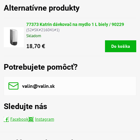
Alternatívne produkty
77373 Katrin dávkovač na mydlo 1 L biely / 90229
(S2#SK#216041#1)
Skladom
18,70 €
Do košíka
Potrebujete pomôcť?
valin​@valin​.sk
Sledujte nás
Facebook
Instagram