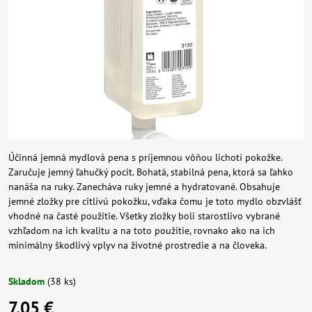
Účinná jemná mydlová pena s príjemnou vôňou lichotí pokožke.
Zaručuje jemný ľahučký pocit. Bohatá, stabilná pena, ktorá sa ľahko
nanáša na ruky. Zanecháva ruky jemné a hydratované. Obsahuje
jemné zložky pre citlivú pokožku, vďaka čomu je toto mydlo obzvlášť
vhodné na časté použitie. Všetky zložky boli starostlivo vybrané
vzhľadom na ich kvalitu a na toto použitie, rovnako ako na ich
minimálny škodlivý vplyv na životné prostredie a na človeka.
Skladom
(
38
ks)
7,05 €