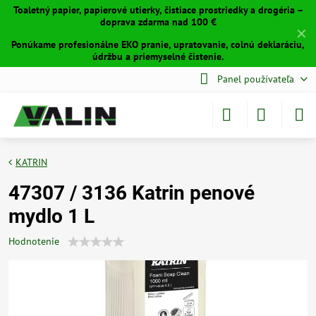
Toaletný papier, papierové utierky, čistiace prostriedky a drogéria –
doprava zdarma nad 100 €
✕
Ponúkame profesionálne EKO pranie, upratovanie, colnú deklaráciu,
údržbu a priemyselné čistenie.
Panel používateľa
KATRIN
47307 / 3136 Katrin penové
mydlo 1 L
Hodnotenie