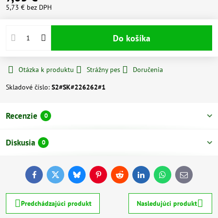
5,73 €
bez DPH
Do košíka
Otázka k produktu
Strážny pes
Doručenia
Skladové číslo:
S2#SK#226262#1
Recenzie
0
Diskusia
0
Facebook
Twitter
Bluesky
Pinterest
Reddit
LinkedIn
WhatsApp
E-
mail
Predchádzajúci produkt
Nasledujúci produkt