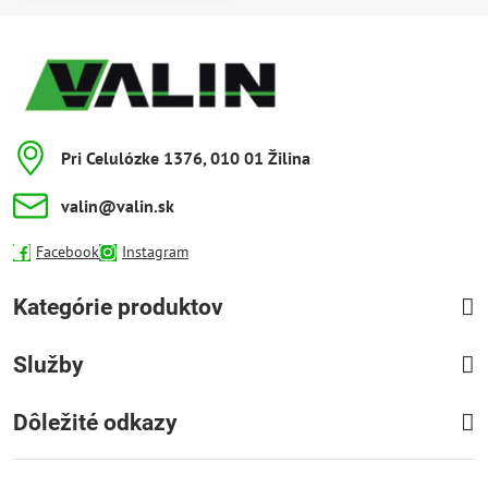
na toto použitie, rovnako ako na ich
minimálny...
Pri Celulózke 1376, 010 01 Žilina
valin​@valin​.sk
Facebook
Instagram
Kategórie produktov
Služby
Dôležité odkazy