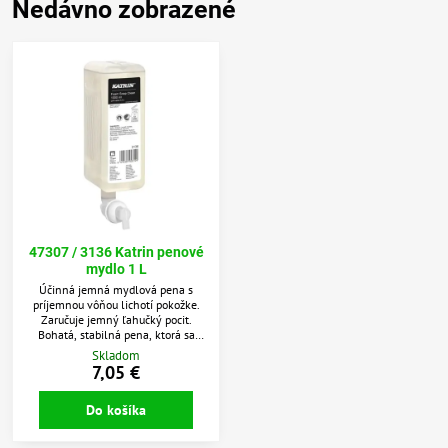
Nedávno zobrazené
47307 / 3136 Katrin penové
mydlo 1 L
Účinná jemná mydlová pena s
príjemnou vôňou lichotí pokožke.
Zaručuje jemný ľahučký pocit.
Bohatá, stabilná pena, ktorá sa
ľahko nanáša na ruky. Zanecháva
Skladom
ruky jemné a hydratované.
7,05 €
Obsahuje jemné zložky pre citlivú
pokožku, vďaka čomu je toto mydlo
Do košíka
obzvlášť vhodné na časté použitie.
Všetky zložky boli starostlivo
vybrané vzhľadom na ich kvalitu a