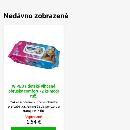
Nedávno zobrazené
WIPEST detské vlhčené
obrúsky comfort 72 ks modr
ruž.
Mäkké a odolné vlhčené obrúsky
pre bábätká. Jemne čistia pokožku a
starajú sa o ňu.
Vypredané
1,54 €