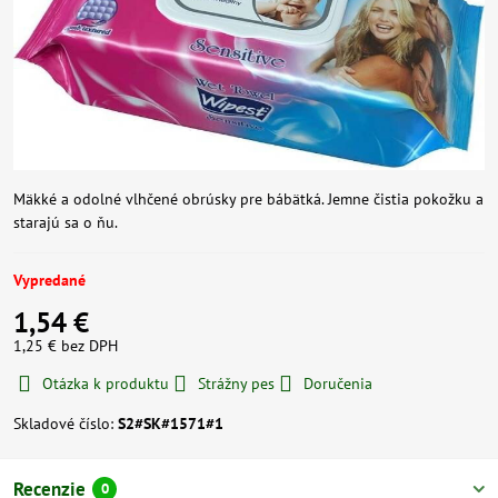
Mäkké a odolné vlhčené obrúsky pre bábätká. Jemne čistia pokožku a
starajú sa o ňu.
Vypredané
1,54 €
1,25 €
bez DPH
Otázka k produktu
Strážny pes
Doručenia
Skladové číslo:
S2#SK#1571#1
Recenzie
0