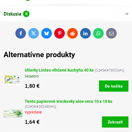
Diskusia
0
Facebook
Twitter
Bluesky
Pinterest
Reddit
LinkedIn
WhatsApp
E-
mail
Alternatívne produkty
Utierky Linteo vlhčené kuchyňa 40 ks
(S2#SK#78331#1)
Skladom
1,80 €
Do košíka
Tento papierové vreckovky aloe vera 10 x 10 ks
(S2#SK#201485#1)
Vypredané
1,64 €
Zobraziť