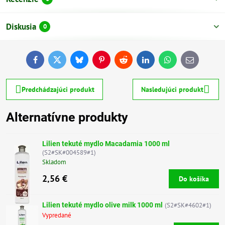
Diskusia
0
Facebook
Twitter
Bluesky
Pinterest
Reddit
LinkedIn
WhatsApp
E-
mail
Predchádzajúci produkt
Nasledujúci produkt
Alternatívne produkty
Lilien tekuté mydlo Macadamia 1000 ml
(S2#SK#004589#1)
Skladom
2,56 €
Do košíka
Lilien tekuté mydlo olive milk 1000 ml
(S2#SK#4602#1)
Vypredané