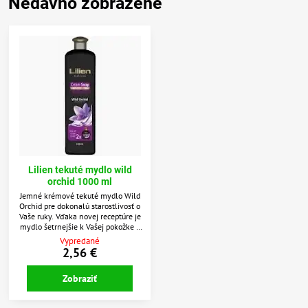
Nedávno zobrazené
Lilien tekuté mydlo wild
orchid 1000 ml
Jemné krémové tekuté mydlo Wild
Orchid pre dokonalú starostlivosť o
Vaše ruky. Vďaka novej receptúre je
mydlo šetrnejšie k Vašej pokožke a
zanechá ju jemnú a hebkú. Mydlo
Vypredané
tiež obsahuje extrakt z orchidey,
2,56 €
ktorý je veľmi bohatý na vyživujúce
látky a antioxidanty. Hydratuje,
Zobraziť
regeneruje, revitalizuje a
remineralizuje.