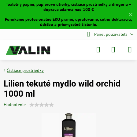
Toaletný papier, papierové utierky, čistiace prostriedky a drogéria –
doprava zdarma nad 100 €
✕
Ponúkame profesionálne EKO pranie, upratovanie, colnú deklaráciu,
údržbu a priemyselné čistenie.
Panel používateľa
Čistiace prostriedky
Lilien tekuté mydlo wild orchid
1000 ml
Hodnotenie