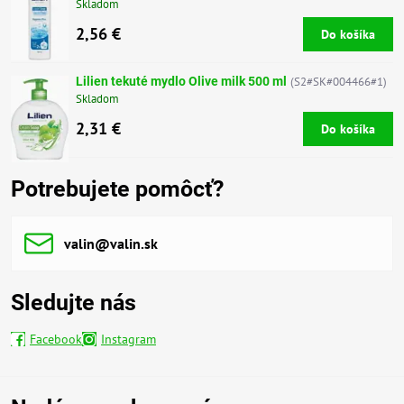
Skladom
2,56 €
Do košíka
Lilien tekuté mydlo Olive milk 500 ml
(S2#SK#004466#1)
Skladom
2,31 €
Do košíka
Potrebujete pomôcť?
valin​@valin​.sk
Sledujte nás
Facebook
Instagram