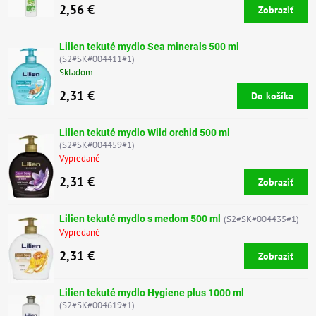
2,56 €
Zobraziť
Lilien tekuté mydlo Sea minerals 500 ml
(S2#SK#004411#1)
Skladom
2,31 €
Do košíka
Lilien tekuté mydlo Wild orchid 500 ml
(S2#SK#004459#1)
Vypredané
2,31 €
Zobraziť
Lilien tekuté mydlo s medom 500 ml
(S2#SK#004435#1)
Vypredané
2,31 €
Zobraziť
Lilien tekuté mydlo Hygiene plus 1000 ml
(S2#SK#004619#1)