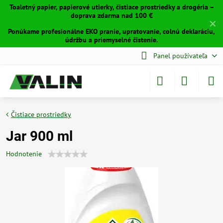
Toaletný papier, papierové utierky, čistiace prostriedky a drogéria –
doprava zdarma nad 100 €
✕
Ponúkame profesionálne EKO pranie, upratovanie, colnú deklaráciu,
údržbu a priemyselné čistenie.
Panel používateľa
Čistiace prostriedky
Jar 900 ml
Hodnotenie