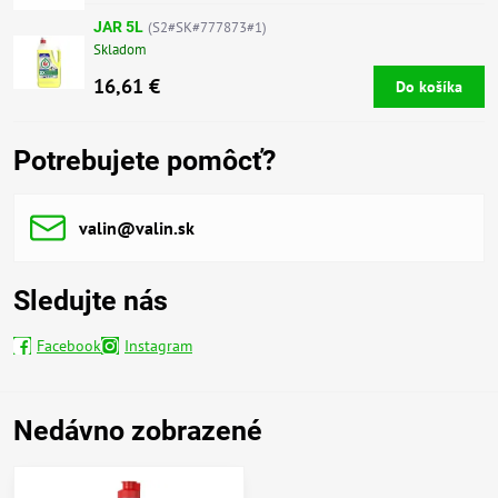
JAR 5L
(S2#SK#777873#1)
Skladom
16,61 €
Do košíka
Potrebujete pomôcť?
valin​@valin​.sk
Sledujte nás
Facebook
Instagram
Nedávno zobrazené