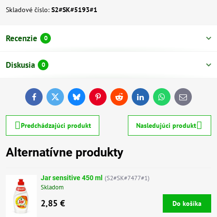
Skladové číslo:
S2#SK#5193#1
Recenzie
0
Diskusia
0
Facebook
Twitter
Bluesky
Pinterest
Reddit
LinkedIn
WhatsApp
E-
mail
Predchádzajúci produkt
Nasledujúci produkt
Alternatívne produkty
Jar sensitive 450 ml
(S2#SK#7477#1)
Skladom
2,85 €
Do košíka