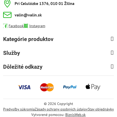
Pri Celulózke 1376, 010 01 Žilina
valin​@valin​.sk
Facebook
Instagram
Kategórie produktov
Služby
Dôležité odkazy
©
2026
Copyright
Predvoľby súkromia
Zásady ochrany osobných údajov
Stav objednávky
Vytvorené pomocou:
BiznisWeb.sk