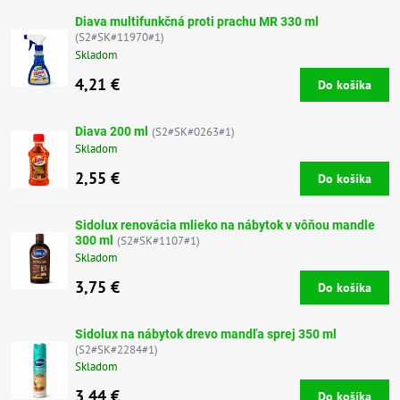
Diava multifunkčná proti prachu MR 330 ml
(S2#SK#11970#1)
Skladom
4,21 €
Do košíka
Diava 200 ml
(S2#SK#0263#1)
Skladom
2,55 €
Do košíka
Sidolux renovácia mlieko na nábytok v vôňou mandle
300 ml
(S2#SK#1107#1)
Skladom
3,75 €
Do košíka
Sidolux na nábytok drevo mandľa sprej 350 ml
(S2#SK#2284#1)
Skladom
3,44 €
Do košíka