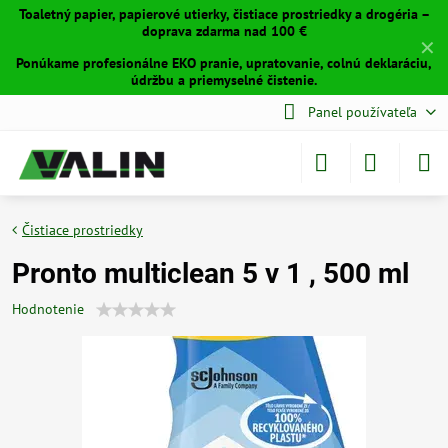
Toaletný papier, papierové utierky, čistiace prostriedky a drogéria –
doprava zdarma nad 100 €
✕
Ponúkame profesionálne EKO pranie, upratovanie, colnú deklaráciu,
údržbu a priemyselné čistenie.
Panel používateľa
Čistiace prostriedky
Pronto multiclean 5 v 1 , 500 ml
Hodnotenie