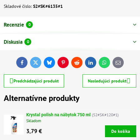
Skladové číslo:
S2#SK#6135#1
Recenzie
0
Diskusia
0
Facebook
Twitter
Bluesky
Pinterest
Reddit
LinkedIn
WhatsApp
E-
mail
Predchádzajúci produkt
Nasledujúci produkt
Alternatívne produkty
Krystal polish na nábytok 750 ml
(S2#SK#120#1)
Skladom
3,79 €
Do košíka