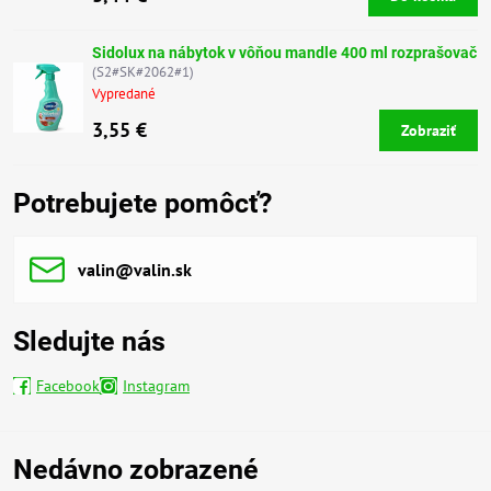
Sidolux na nábytok v vôňou mandle 400 ml rozprašovač
(S2#SK#2062#1)
Vypredané
3,55 €
Zobraziť
Potrebujete pomôcť?
valin​@valin​.sk
Sledujte nás
Facebook
Instagram
Nedávno zobrazené