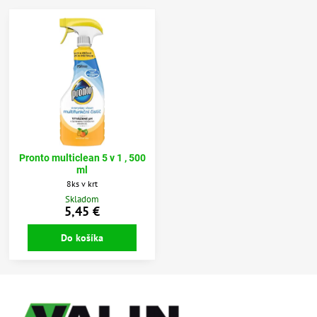
Pronto multiclean 5 v 1 , 500
ml
8ks v krt
Skladom
5,45 €
Do košíka