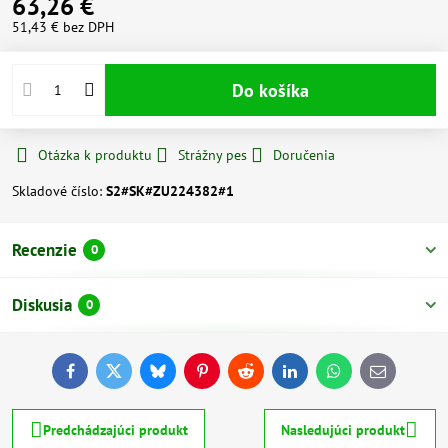
63,26 €
51,43 €
bez DPH
Do košíka
Otázka k produktu
Strážny pes
Doručenia
Skladové číslo:
S2#SK#ZU224382#1
Recenzie
0
Diskusia
0
Facebook
Twitter
Bluesky
Pinterest
Reddit
LinkedIn
WhatsApp
E-
mail
Predchádzajúci produkt
Nasledujúci produkt