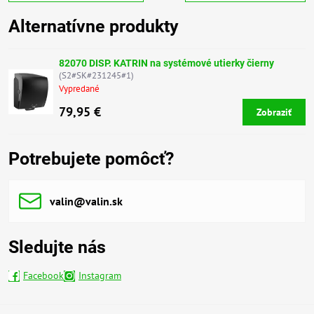
Alternatívne produkty
82070 DISP. KATRIN na systémové utierky čierny
(S2#SK#231245#1)
Vypredané
79,95 €
Zobraziť
Potrebujete pomôcť?
valin​@valin​.sk
Sledujte nás
Facebook
Instagram