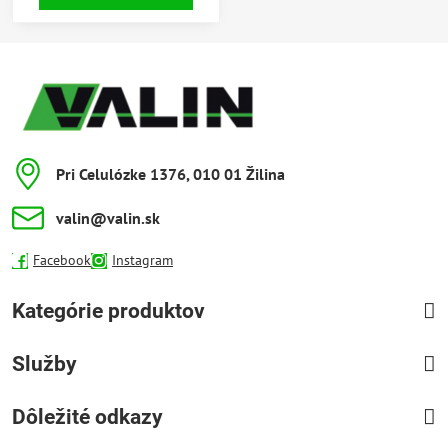
jednotka s nízkou ťažnou silou a
prispôsobený dizajn reznej jednotky
proti zaseknutiu.
Pri Celulózke 1376, 010 01 Žilina
valin​@valin​.sk
Facebook
Instagram
Kategórie produktov
Služby
Dôležité odkazy