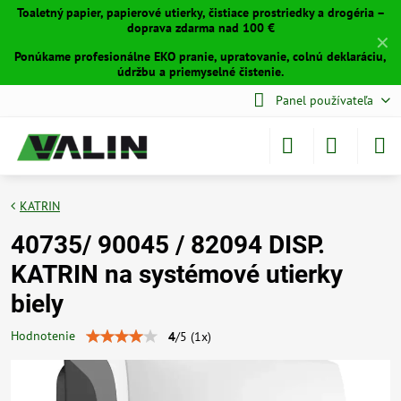
Toaletný papier, papierové utierky, čistiace prostriedky a drogéria –
doprava zdarma nad 100 €
✕
Ponúkame profesionálne EKO pranie, upratovanie, colnú deklaráciu,
údržbu a priemyselné čistenie.
Panel používateľa
KATRIN
40735/ 90045 / 82094 DISP.
KATRIN na systémové utierky
biely
Hodnotenie
4
/
5
(
1
x)