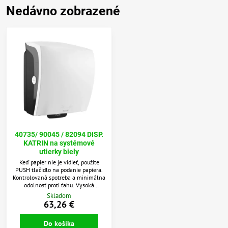
Nedávno zobrazené
40735/ 90045 / 82094 DISP.
KATRIN na systémové
utierky biely
Keď papier nie je vidieť, použite
PUSH tlačidlo na podanie papiera.
Kontrolovaná spotreba a minimálna
odolnosť proti ťahu. Vysoká
kapacita: 1058 listov na 1-vrstvovú
Skladom
rolku Katrin XL. Spotreba papiera sa
63,26 €
dá ľahko kontrolovať vďaka
priehľadným bočným panelom.
Do košíka
Jednoduché použitie. Rezná