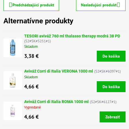
Predchádzajúci produkt
Nasledujúci produkt
Alternatívne produkty
TESORI aviváž 760 ml thalasso therapy modrá 38 PD
(S2#SK#5251#1)
Skladom
3,38 €
Do košíka
Aviváž Corri di Italia VERONA 1000 ml
(S2#SK#6097#1)
Skladom
4,66 €
Do košíka
Aviváž Corri di Italia ROMA 1000 ml
(S2#SK#6127#1)
Vypredané
4,66 €
Zobraziť