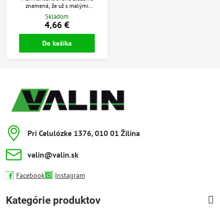
znamená, že už s malými
množstvami dosiahnete efekt
Skladom
dokonale voňavého, mäkkého a
4,66 €
ľahko žehliteľného oblečenia.
Do košíka
Pri Celulózke 1376, 010 01 Žilina
valin​@valin​.sk
Facebook
Instagram
Kategórie produktov