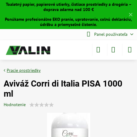
Toaletný papier, papierové utierky, čistiace prostriedky a drogéria –
doprava zdarma nad 100 €
✕
Ponúkame profesionálne EKO pranie, upratovanie, colnú deklaráciu,
údržbu a priemyselné čistenie.
Panel používateľa
Pracie prostriedky
Aviváž Corri di Italia PISA 1000
ml
Hodnotenie