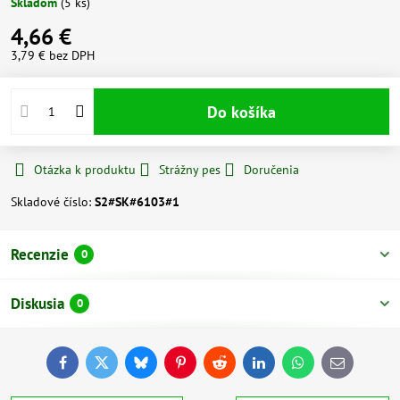
Skladom
(
5
ks)
4,66 €
3,79 €
bez DPH
Do košíka
Otázka k produktu
Strážny pes
Doručenia
Skladové číslo:
S2#SK#6103#1
Recenzie
0
Diskusia
0
Facebook
Twitter
Bluesky
Pinterest
Reddit
LinkedIn
WhatsApp
E-
mail