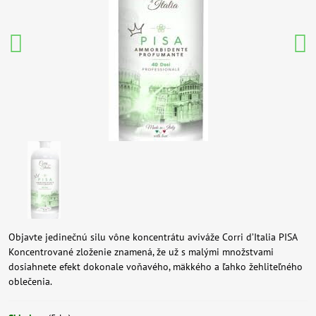
Objavte jedinečnú silu vône koncentrátu aviváže Corri d’Italia PISA
Koncentrované zloženie znamená, že už s malými množstvami
dosiahnete efekt dokonale voňavého, mäkkého a ľahko žehliteľného
oblečenia.