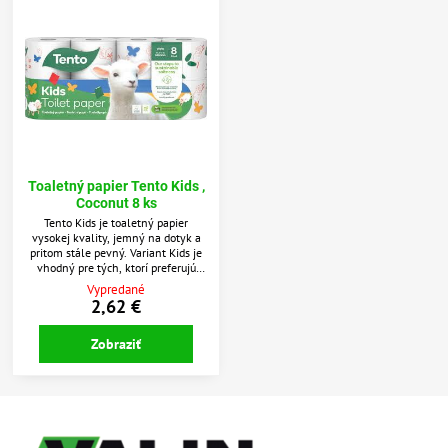
Toaletný papier Tento Kids ,
Coconut 8 ks
Tento Kids je toaletný papier
vysokej kvality, jemný na dotyk a
pritom stále pevný. Variant Kids je
vhodný pre tých, ktorí preferujú
čisto biely papier bez akejkoľvek
Vypredané
pridanej vône.Každé dieťa potešia
2,62 €
veselé obrázky s ovečkou na obale
aj papieri. 100% celulóza Detský
Zobraziť
motív ovečiek Jemný a pevný papier
3 vrstvy Dĺžka rolky 18 m Variant 8
rolí PEFC certifikovaný 100%...