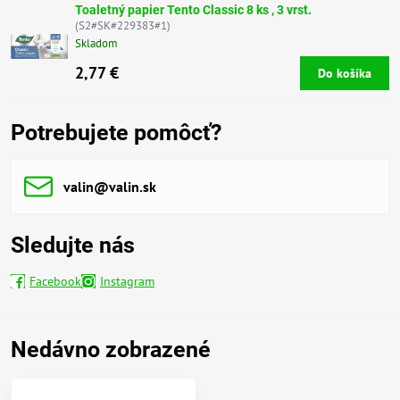
Toaletný papier Tento Classic 8 ks , 3 vrst.
(S2#SK#229383#1)
Skladom
2,77 €
Do košíka
Potrebujete pomôcť?
valin​@valin​.sk
Sledujte nás
Facebook
Instagram
Nedávno zobrazené