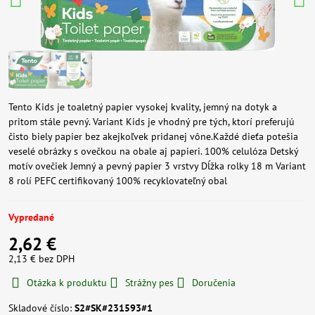
Tento Kids je toaletný papier vysokej kvality, jemný na dotyk a
pritom stále pevný. Variant Kids je vhodný pre tých, ktorí preferujú
čisto biely papier bez akejkoľvek pridanej vône.Každé dieťa potešia
veselé obrázky s ovečkou na obale aj papieri. 100% celulóza Detský
motív ovečiek Jemný a pevný papier 3 vrstvy Dĺžka rolky 18 m Variant
8 rolí PEFC certifikovaný 100% recyklovateľný obal
Vypredané
2,62 €
2,13 €
bez DPH
Otázka k produktu
Strážny pes
Doručenia
Skladové číslo:
S2#SK#231593#1