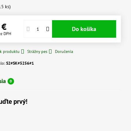
15
ks)
 €
Do košíka
ez DPH
 k produktu
Strážny pes
Doručenia
slo:
S2#SK#5256#1
sia
0
uďte prvý!