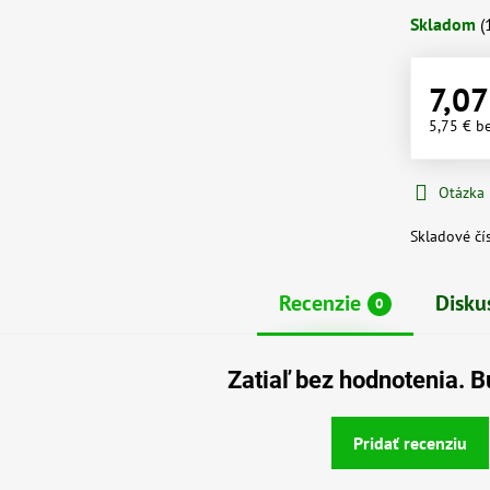
Skladom
(
7,07
5,75 €
b
Otázka
Skladové čí
Recenzie
Disku
0
Zatiaľ bez hodnotenia. B
Pridať recenziu