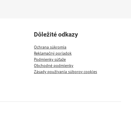
Dôležité odkazy
Ochrana súkromia
Reklamačný poriadok
Podmienky súťaže
Obchodné podmienky
Zásady používania súborov cookies