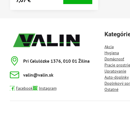
intenzitu farieb. Udržiava štruktúru oblečenia a
bráni jej natiahnutiu. Prací...
Kategóri
Akcia
Hygiena
Domácnosť
Pri Celulózke 1376, 010 01 Žilina
Pracie prostri
Upratovanie
valin​@valin​.sk
Auto-doplnky
Doplnkový sor
Facebook
Instagram
Ostatné