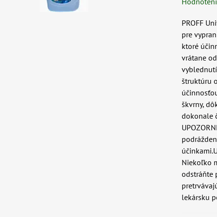
Hodnoten
PROFF Univ
pre vypran
ktoré účin
vrátane od
vyblednutí
štruktúru 
účinnosťou
škvrny, dô
dokonale č
UPOZORNE
podráždeni
účinkami.
Niekoľko m
odstráňte 
pretrvávaj
lekársku 