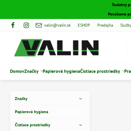
Toaletný p
Ponúkame pro
valin@valin.sk
ESHOP
Predajňa
Služb
Domov
Značky
Papierová hygiena
Čistiace prostriedky
Pra
Značky
Papierová hygiena
Čistiace prostriedky