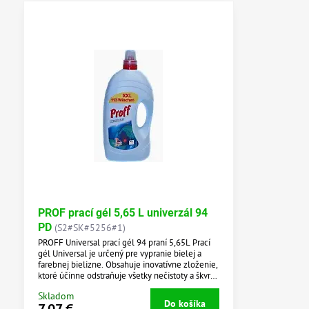
PROF prací gél 5,65 L univerzál 94
PD
(S2#SK#5256#1)
PROFF Universal prací gél 94 praní 5,65L Prací
gél Universal je určený pre vypranie bielej a
farebnej bielizne. Obsahuje inovatívne zloženie,
ktoré účinne odstraňuje všetky nečistoty a škvrny
z vášho oblečenia vrátane odolných nečistôt.
Skladom
Dokonale chráni vaše oblečenie pred
Do košíka
7,07 €
vyblednutím alebo zošednutím a udržiava ich