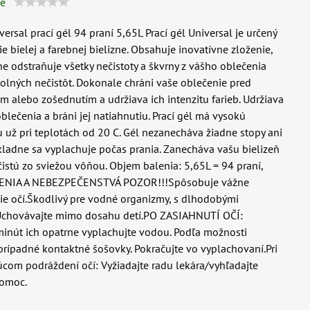
ie
ersal prací gél 94 praní 5,65L Prací gél Universal je určený
ie bielej a farebnej bielizne. Obsahuje inovatívne zloženie,
ne odstraňuje všetky nečistoty a škvrny z vášho oblečenia
olných nečistôt. Dokonale chráni vaše oblečenie pred
m alebo zošednutím a udržiava ich intenzitu farieb. Udržiava
oblečenia a bráni jej natiahnutiu. Prací gél má vysokú
 už pri teplotách od 20 C. Gél nezanecháva žiadne stopy ani
kladne sa vyplachuje počas prania. Zanecháva vašu bielizeň
istú zo sviežou vôňou. Objem balenia: 5,65L = 94 praní,
NIA A NEBEZPEČENSTVÁ POZOR!!!Spôsobuje vážne
e očí.Škodlivý pre vodné organizmy, s dlhodobými
Uchovávajte mimo dosahu detí.PO ZASIAHNUTÍ OČÍ:
inút ich opatrne vyplachujte vodou. Podľa možnosti
prípadné kontaktné šošovky. Pokračujte vo vyplachovaní.Pri
úcom podráždení očí: Vyžiadajte radu lekára/vyhľadajte
pomoc.