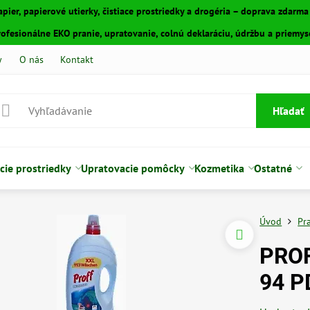
apier, papierové utierky, čistiace prostriedky a drogéria – doprava zdarm
fesionálne EKO pranie, upratovanie, colnú deklaráciu, údržbu a priemyse
y
O nás
Kontakt
Hľadať
cie prostriedky
Upratovacie pomôcky
Kozmetika
Ostatné
Úvod
Pr
PROF 
94 P