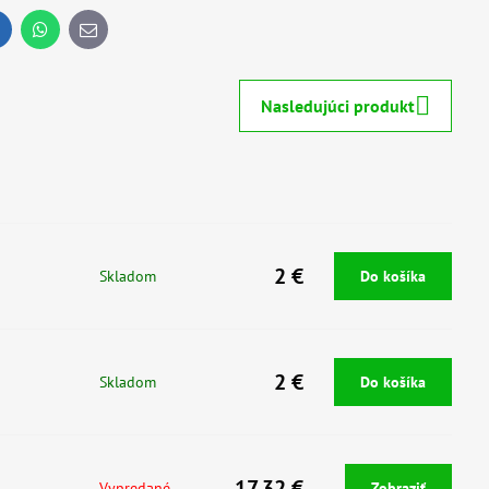
inkedIn
WhatsApp
E-
mail
Nasledujúci produkt
2 €
Skladom
Do košíka
2 €
Skladom
Do košíka
17,32 €
Vypredané
Zobraziť