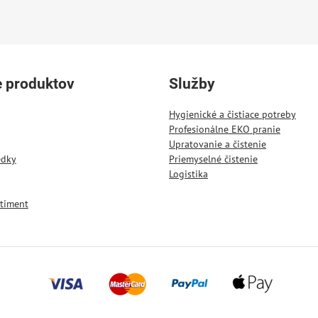
e produktov
Služby
Hygienické a čistiace potreby
Profesionálne EKO pranie
Upratovanie a čistenie
edky
Priemyselné čistenie
Logistika
timent