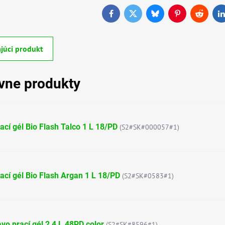
Facebook
Twitter
Bluesky
Pinterest
Reddit
L
júci produkt
ívne produkty
ací gél Bio Flash Talco 1 L 18/PD
(S2#SK#000057#1)
ací gél Bio Flash Argan 1 L 18/PD
(S2#SK#0583#1)
vo prací gél 2,4 L 48PD color
(S2#SK#8596#1)