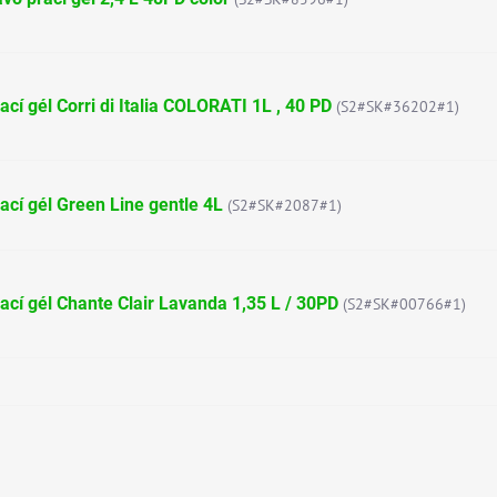
ací gél Corri di Italia COLORATI 1L , 40 PD
(S2#SK#36202#1)
ací gél Green Line gentle 4L
(S2#SK#2087#1)
ací gél Chante Clair Lavanda 1,35 L / 30PD
(S2#SK#00766#1)