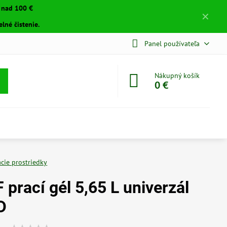
a nad 100 €
✕
lné čistenie.
Panel používateľa
Nákupný košík
0 €
acie prostriedky
prací gél 5,65 L univerzál
D