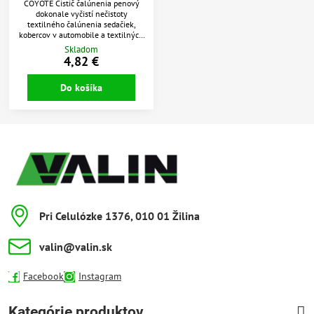
COYOTE Čistič čalúnenia penový
dokonale vyčistí nečistoty
textilného čalúnenia sedačiek,
kobercov v automobile a textilných
doplnkov vo vozidle i v domácnosti.
Skladom
Po aplikácii zanechá vo Vašom aute
4,82 €
príjemnú vôňu.
Do košíka
Pri Celulózke 1376, 010 01 Žilina
valin​@valin​.sk
Facebook
Instagram
Kategórie produktov