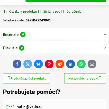
Otázka k produktu
Strážny pes
Doručenia
Skladové číslo:
S2#SK#52490#1
Recenzie
0
Diskusia
0
Facebook
Twitter
Bluesky
Pinterest
Reddit
LinkedIn
WhatsApp
E-
mail
Predchádzajúci produkt
Nasledujúci produkt
Potrebujete pomôcť?
valin​@valin​.sk