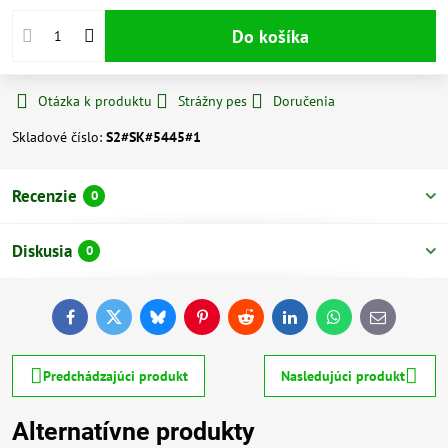
Do košíka
Otázka k produktu
Strážny pes
Doručenia
Skladové číslo:
S2#SK#5445#1
Recenzie
0
Diskusia
0
Facebook
Twitter
Bluesky
Pinterest
Reddit
LinkedIn
WhatsApp
E-
mail
Predchádzajúci produkt
Nasledujúci produkt
Alternatívne produkty