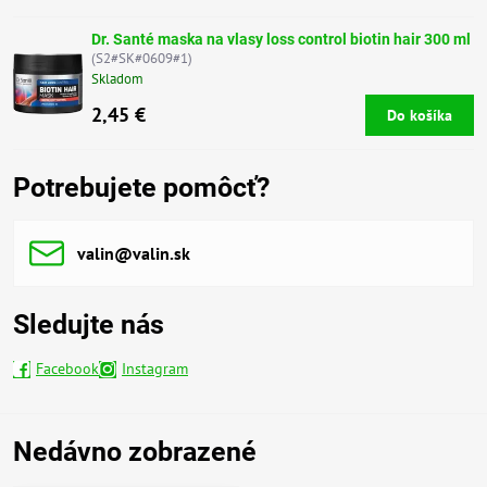
Dr. Santé maska na vlasy loss control biotin hair 300 ml
(S2#SK#0609#1)
Skladom
2,45 €
Do košíka
Potrebujete pomôcť?
valin​@valin​.sk
Sledujte nás
Facebook
Instagram
Nedávno zobrazené