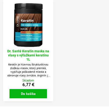
Dr. Santé Keratin maska na
vlasy s výťažkami keratínu
1L
Keratín je hlavnou štrukturálnou
zložkou vlasov, ktorý preniká,
vyplňuje poškodené miesta a
obnovuje vlasy zvnútra. Arginín je
aminokyselina, ktorá posilňuje a
Skladom
stimuluje rast vlasov. Kolagén
6,77 €
dodáva vlasom neviditeľnú vrstvu,
ktorá ich posilňuje a chráni.
Do košíka
Krémová maska ​​hydratuje a
vyživuje poškodené a suché vlasy.