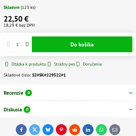
Skladom
(
123
ks)
22,50 €
18,29 €
bez DPH
Do košíka
Otázka k produktu
Strážny pes
Doručenia
Skladové číslo:
S2#SK#229522#1
Recenzie
0
Diskusia
0
Facebook
Twitter
Bluesky
Pinterest
Reddit
LinkedIn
WhatsApp
E-
mail