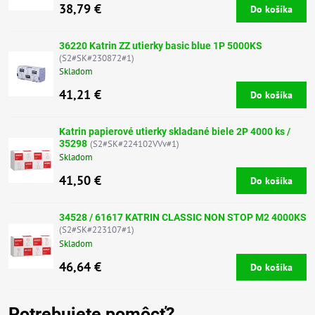
38,79 €
Do košíka
36220 Katrin ZZ utierky basic blue 1P 5000KS
(S2#SK#230872#1)
Skladom
41,21 €
Do košíka
Katrin papierové utierky skladané biele 2P 4000 ks /
35298
(S2#SK#224102VVv#1)
Skladom
41,50 €
Do košíka
34528 / 61617 KATRIN CLASSIC NON STOP M2 4000KS
(S2#SK#223107#1)
Skladom
46,64 €
Do košíka
Potrebujete pomôcť?