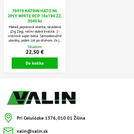
76919 KATRIN HATO NL
2PLY WHITE RCP 16x194 ZZ,
3040 ks
Mäkká papierová utierka, skladaná
(Zig Zag), veľmi dobrá kvalita. 2-
vrstvová super biela. Samoobslužné
uteráky, jeden list po druhom, čo je
hygienické a pomáha znižovať
Skladom
spotrebu. Vhodné pre oblasti s
22,50 €
nízkou až strednou premávkou.
Schválené pre krátkodobý styk s
Do košíka
potravinami.
Pri Celulózke 1376, 010 01 Žilina
valin​@valin​.sk