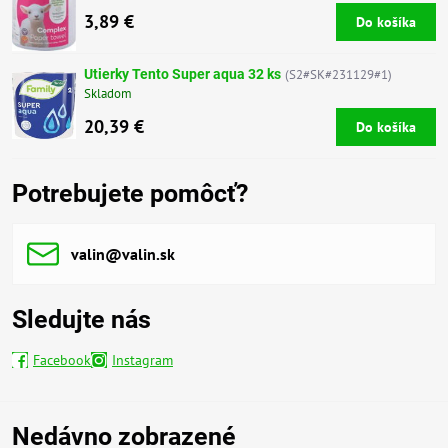
3,89 €
Do košíka
Utierky Tento Super aqua 32 ks
(S2#SK#231129#1)
Skladom
20,39 €
Do košíka
Potrebujete pomôcť?
valin​@valin​.sk
Sledujte nás
Facebook
Instagram
Nedávno zobrazené