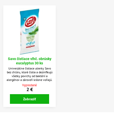
Savo čistiace vlhč. obrúsky
eucalyptus 30 ks
Univerzálne čistiace utierky Savo
bez chlóru, ktoré čistia a dezinfikujú
všetky povrchy od baktérií a
alergénov a zároveň krásne voňajú.
Vypredané
2 €
Zobraziť