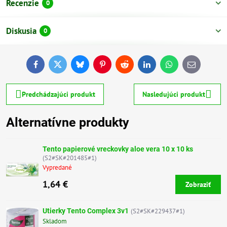
Recenzie
0
Diskusia
0
Facebook
Twitter
Bluesky
Pinterest
Reddit
LinkedIn
WhatsApp
E-
mail
Predchádzajúci produkt
Nasledujúci produkt
Alternatívne produkty
Tento papierové vreckovky aloe vera 10 x 10 ks
(S2#SK#201485#1)
Vypredané
1,64 €
Zobraziť
Utierky Tento Complex 3v1
(S2#SK#229437#1)
Skladom