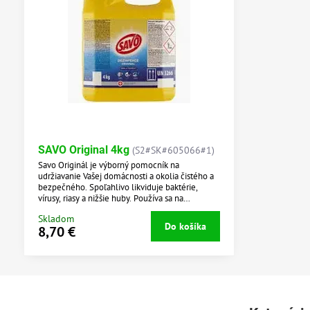
SAVO Original 4kg
(S2#SK#605066#1)
Savo Originál je výborný pomocník na
udržiavanie Vašej domácnosti a okolia čistého a
bezpečného. Spoľahlivo likviduje baktérie,
vírusy, riasy a nižšie huby. Používa sa na
dezinfekciu podláh, kuchynského a
Skladom
hygienického náradia, na dezinfekciu pitnej vody
Do košíka
8,70 €
v studniach, a na dezinfekciu vody v bazénoch.