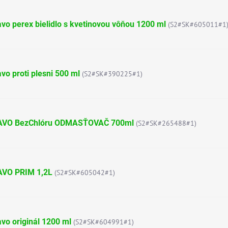
vo perex bielidlo s kvetinovou vôňou 1200 ml
(S2#SK#605011#1
vo proti plesni 500 ml
(S2#SK#390225#1)
AVO BezChlóru ODMASŤOVAČ 700ml
(S2#SK#265488#1)
AVO PRIM 1,2L
(S2#SK#605042#1)
vo originál 1200 ml
(S2#SK#604991#1)