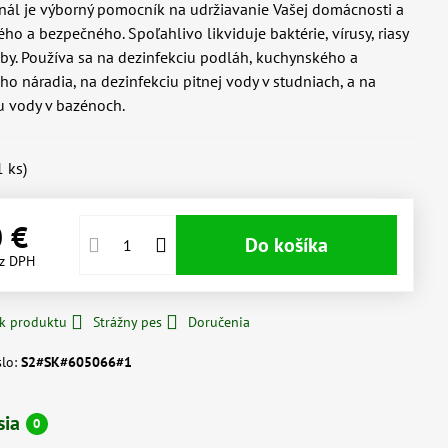
nál je výborný pomocník na udržiavanie Vašej domácnosti a
ého a bezpečného. Spoľahlivo likviduje baktérie, vírusy, riasy
uby. Používa sa na dezinfekciu podláh, kuchynského a
ho náradia, na dezinfekciu pitnej vody v studniach, a na
u vody v bazénoch.
1
ks)
0 €
Do košíka
z DPH
 k produktu
Strážny pes
Doručenia
slo:
S2#SK#605066#1
sia
0