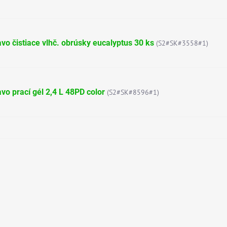
vo čistiace vlhč. obrúsky eucalyptus 30 ks
(S2#SK#3558#1)
vo prací gél 2,4 L 48PD color
(S2#SK#8596#1)