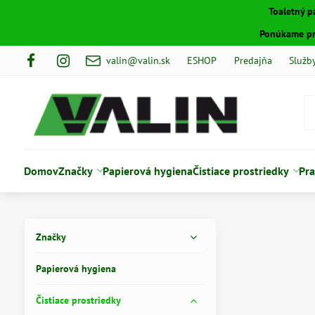
Toaletný p
Ponúkame pro
valin@valin.sk
ESHOP
Predajňa
Služb
Domov
Značky
Papierová hygiena
Čistiace prostriedky
Pra
Značky
Papierová hygiena
Čistiace prostriedky