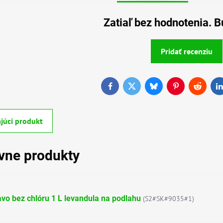
Zatiaľ bez hodnotenia. B
Pridať recenziu
Facebook
Twitter
Bluesky
Pinterest
Reddit
L
júci produkt
ívne produkty
vo bez chlóru 1 L levandula na podlahu
(S2#SK#9035#1)