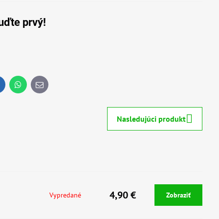
uďte prvý!
inkedIn
WhatsApp
E-
mail
Nasledujúci produkt
4,90 €
Vypredané
Zobraziť