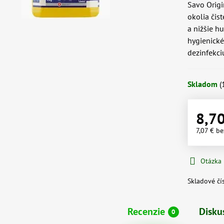
Savo Origi
okolia čist
a nižšie h
hygienické
dezinfekci
Skladom
(
8,7
7,07 €
be
Otázka
Skladové čí
Recenzie
Disku
0