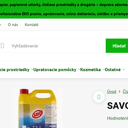
apier, papierové utierky, čistiace prostriedky a drogéria – doprava zdarm
fesionálne EKO pranie, upratovanie, colnú deklaráciu, údržbu a priemyse
y
O nás
Kontakt
Hľadať
cie prostriedky
Upratovacie pomôcky
Kozmetika
Ostatné
Úvod
Či
SAVO
Hodnoten