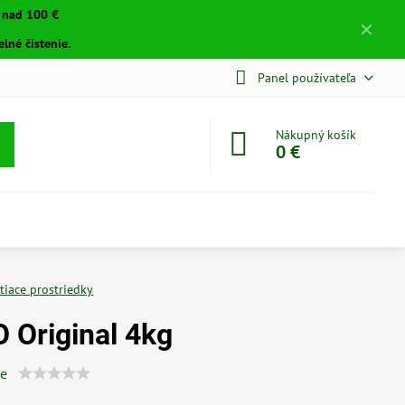
a nad 100 €
✕
lné čistenie.
Panel používateľa
Nákupný košík
0 €
stiace prostriedky
 Original 4kg
ie