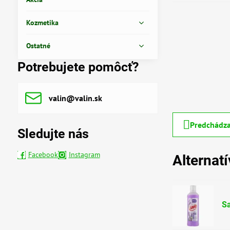
Kozmetika
Ostatné
Potrebujete pomôcť?
valin​@valin​.sk
Predchádza
Sledujte nás
Facebook
Instagram
Alternat
Sa