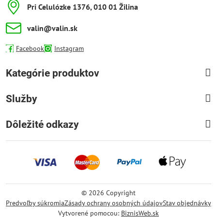
Pri Celulózke 1376, 010 01 Žilina
valin​@valin​.sk
Facebook
Instagram
Kategórie produktov
Služby
Dôležité odkazy
©
2026
Copyright
Predvoľby súkromia
Zásady ochrany osobných údajov
Stav objednávky
Vytvorené pomocou:
BiznisWeb.sk