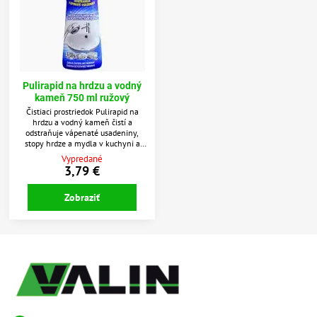
Pulirapid na hrdzu a vodný
kameň 750 ml ružový
Čistiaci prostriedok Pulirapid na
hrdzu a vodný kameň čistí a
odstraňuje vápenaté usadeniny,
stopy hrdze a mydla v kuchyni a
kúpeľní. Vhodné použiť na nerezové
Vypredané
drezy, keramické umývadla, vane a
3,79 €
vodovodné batérie.
Zobraziť