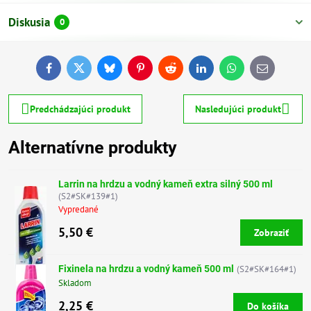
Diskusia
0
Facebook
Twitter
Bluesky
Pinterest
Reddit
LinkedIn
WhatsApp
E-
mail
Predchádzajúci produkt
Nasledujúci produkt
Alternatívne produkty
Larrin na hrdzu a vodný kameň extra silný 500 ml
(S2#SK#139#1)
Vypredané
5,50 €
Zobraziť
Fixinela na hrdzu a vodný kameň 500 ml
(S2#SK#164#1)
Skladom
2,25 €
Do košíka