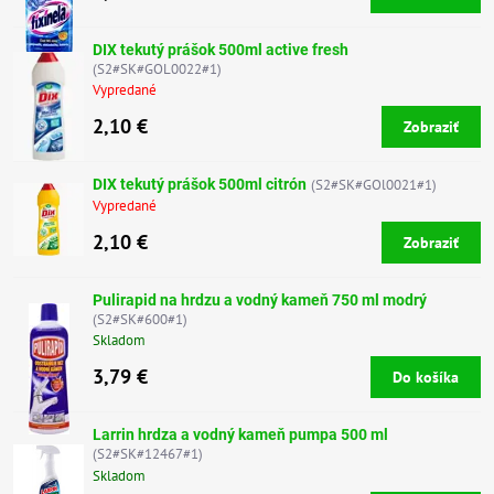
DIX tekutý prášok 500ml active fresh
(S2#SK#GOL0022#1)
Vypredané
2,10 €
Zobraziť
DIX tekutý prášok 500ml citrón
(S2#SK#GOl0021#1)
Vypredané
2,10 €
Zobraziť
Pulirapid na hrdzu a vodný kameň 750 ml modrý
(S2#SK#600#1)
Skladom
3,79 €
Do košíka
Larrin hrdza a vodný kameň pumpa 500 ml
(S2#SK#12467#1)
Skladom