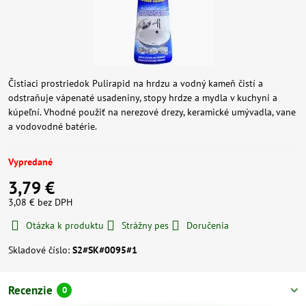
Čistiaci prostriedok Pulirapid na hrdzu a vodný kameň čistí a
odstraňuje vápenaté usadeniny, stopy hrdze a mydla v kuchyni a
kúpeľní. Vhodné použiť na nerezové drezy, keramické umývadla, vane
a vodovodné batérie.
Vypredané
3,79 €
3,08 €
bez DPH
Otázka k produktu
Strážny pes
Doručenia
Skladové číslo:
S2#SK#0095#1
Recenzie
0