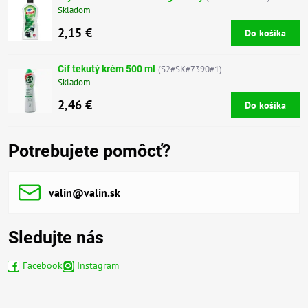
Skladom
2,15 €
Do košíka
Cif tekutý krém 500 ml
(S2#SK#7390#1)
Skladom
2,46 €
Do košíka
Potrebujete pomôcť?
valin​@valin​.sk
Sledujte nás
Facebook
Instagram