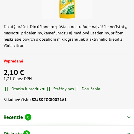
Tekutý prášok Dix účinne rozpúšťa a odstraňuje najväčšie nečistoty,
masnotu, pripáleniny, kameň, hrdzu aj mydlové usadeniny, pričom
neškriabe povrch s obsahom mikrogranuliek a aktívného bielidla.
Vôňa citrón.
Vypredané
2,10 €
1,71 €
bez DPH
Otázka k produktu
Strážny pes
Doručenia
Skladové číslo:
S2#SK#GOl0021#1
Recenzie
0
Diskusia
0