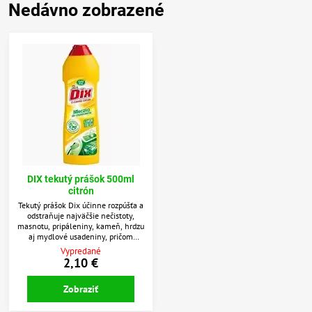
Nedávno zobrazené
DIX tekutý prášok 500ml
citrón
Tekutý prášok Dix účinne rozpúšťa a
odstraňuje najväčšie nečistoty,
masnotu, pripáleniny, kameň, hrdzu
aj mydlové usadeniny, pričom
neškriabe povrch s obsahom
Vypredané
mikrogranuliek a aktívného
2,10 €
bielidla. Vôňa citrón.
Zobraziť