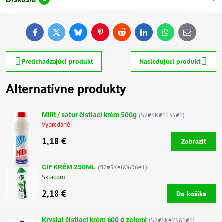
Facebook
Twitter
Bluesky
Pinterest
Reddit
LinkedIn
WhatsApp
E-
mail
Predchádzajúci produkt
Nasledujúci produkt
Alternatívne produkty
Milit / satur čistiaci krém 500g
(S2#SK#1135#1)
Vypredané
1,18 €
Zobraziť
CIF KRÉM 250ML
(S2#SK#60696#1)
Skladom
2,18 €
Do košíka
Krystal čistiaci krém 600 g zelený
(S2#SK#2561#1)