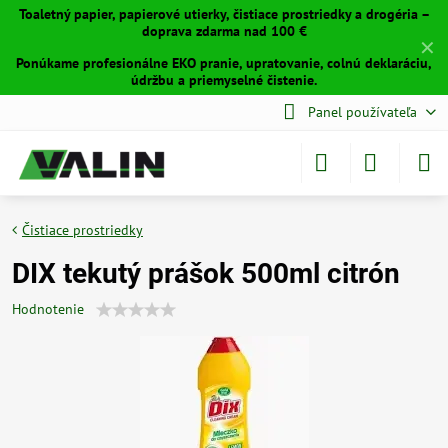
Toaletný papier, papierové utierky, čistiace prostriedky a drogéria –
doprava zdarma nad 100 €
✕
Ponúkame profesionálne EKO pranie, upratovanie, colnú deklaráciu,
údržbu a priemyselné čistenie.
Panel používateľa
Čistiace prostriedky
DIX tekutý prášok 500ml citrón
Hodnotenie