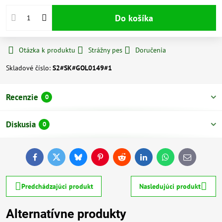
Do košíka
Otázka k produktu
Strážny pes
Doručenia
Skladové číslo:
S2#SK#GOL0149#1
Recenzie
0
Diskusia
0
Facebook
Twitter
Bluesky
Pinterest
Reddit
LinkedIn
WhatsApp
E-
mail
Predchádzajúci produkt
Nasledujúci produkt
Alternatívne produkty