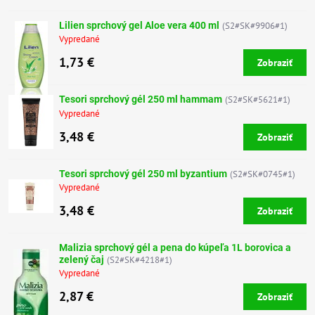
Lilien sprchový gel Aloe vera 400 ml
(S2#SK#9906#1)
Vypredané
1,73 €
Zobraziť
Tesori sprchový gél 250 ml hammam
(S2#SK#5621#1)
Vypredané
3,48 €
Zobraziť
Tesori sprchový gél 250 ml byzantium
(S2#SK#0745#1)
Vypredané
3,48 €
Zobraziť
Malizia sprchový gél a pena do kúpeľa 1L borovica a
zelený čaj
(S2#SK#4218#1)
Vypredané
2,87 €
Zobraziť