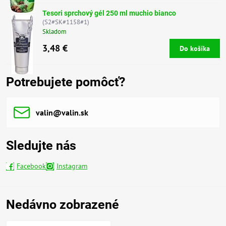
Tesori sprchový gél 250 ml muchio bianco
(S2#SK#1158#1)
Skladom
3,48 €
Do košíka
Potrebujete pomôcť?
valin​@valin​.sk
Sledujte nás
Facebook
Instagram
Nedávno zobrazené