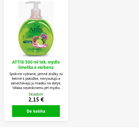
ATTIS 500 ml tek. mydlo
limetka a verbena
Správne vybrané, jemné zložky sú
šetrné k pokožke, nevysušujú a
zanechávajú ju hladkú na dotyk.
Vďaka neutrálnemu pH mydlo
nemá žiadne dráždivé účinky, a
Skladom
glycerín a betaín, ktoré sú súčasťou
2,15 €
jeho zloženia, sa vyznačujú
hydratačnými a premasťujúcimi
Do košíka
vlastnosťami, ktoré majú pozitívne
účinky na pružnosť a hladkosť
pokožky.