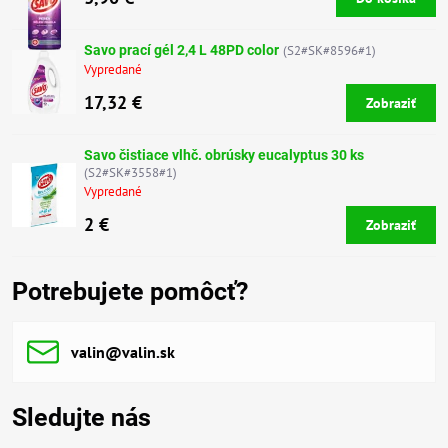
Savo prací gél 2,4 L 48PD color
(S2#SK#8596#1)
Vypredané
17,32 €
Zobraziť
Savo čistiace vlhč. obrúsky eucalyptus 30 ks
(S2#SK#3558#1)
Vypredané
2 €
Zobraziť
Potrebujete pomôcť?
valin​@valin​.sk
Sledujte nás