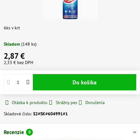
6ks v krt
Skladom
(
148
ks)
2,87 €
2,33 €
bez DPH
Do košíka
Otázka k produktu
Strážny pes
Doručenia
Skladové číslo:
S2#SK#604991#1
Recenzie
0