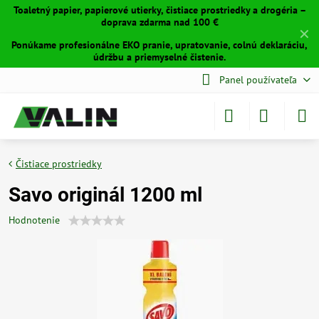
Toaletný papier, papierové utierky, čistiace prostriedky a drogéria –
doprava zdarma nad 100 €
✕
Ponúkame profesionálne EKO pranie, upratovanie, colnú deklaráciu,
údržbu a priemyselné čistenie.
Panel používateľa
Čistiace prostriedky
Savo originál 1200 ml
Hodnotenie