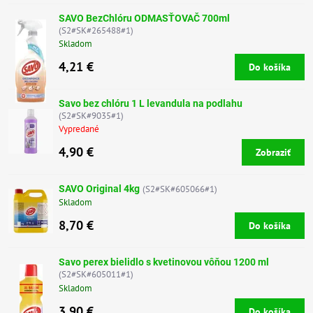
SAVO BezChlóru ODMASŤOVAČ 700ml
(S2#SK#265488#1)
Skladom
4,21 €
Do košíka
Savo bez chlóru 1 L levandula na podlahu
(S2#SK#9035#1)
Vypredané
4,90 €
Zobraziť
SAVO Original 4kg
(S2#SK#605066#1)
Skladom
8,70 €
Do košíka
Savo perex bielidlo s kvetinovou vôňou 1200 ml
(S2#SK#605011#1)
Skladom
3,90 €
Do košíka