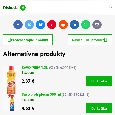
Diskusia
0
Facebook
Twitter
Bluesky
Pinterest
Reddit
LinkedIn
WhatsApp
E-
mail
Predchádzajúci produkt
Nasledujúci produkt
Alternatívne produkty
SAVO PRIM 1,2L
(S2#SK#605042#1)
Skladom
2,87 €
Do košíka
Savo proti plesni 500 ml
(S2#SK#390225#1)
Skladom
4,61 €
Do košíka