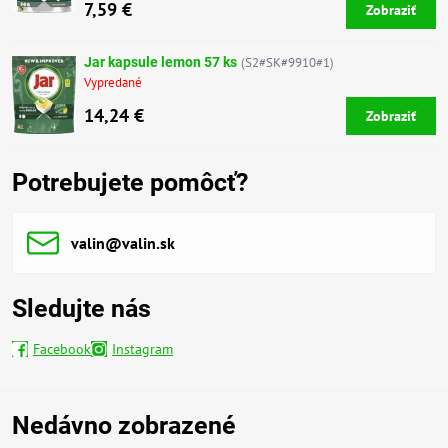
7,59 €
Zobraziť
Jar kapsule lemon 57 ks
(S2#SK#9910#1)
Vypredané
14,24 €
Zobraziť
Potrebujete pomôcť?
valin​@valin​.sk
Sledujte nás
Facebook
Instagram
Nedávno zobrazené