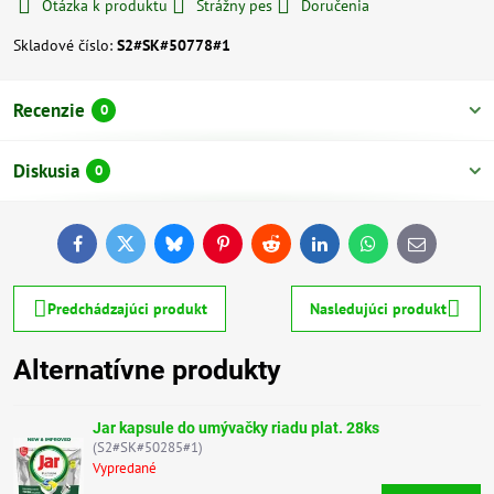
Otázka k produktu
Strážny pes
Doručenia
Skladové číslo:
S2#SK#50778#1
Recenzie
0
Diskusia
0
Facebook
Twitter
Bluesky
Pinterest
Reddit
LinkedIn
WhatsApp
E-
mail
Predchádzajúci produkt
Nasledujúci produkt
Alternatívne produkty
Jar kapsule do umývačky riadu plat. 28ks
(S2#SK#50285#1)
Vypredané