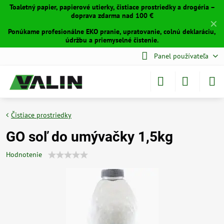
Toaletný papier, papierové utierky, čistiace prostriedky a drogéria –
doprava zdarma nad 100 €
✕
Ponúkame profesionálne EKO pranie, upratovanie, colnú deklaráciu,
údržbu a priemyselné čistenie.
Panel používateľa
Čistiace prostriedky
GO soľ do umývačky 1,5kg
Hodnotenie