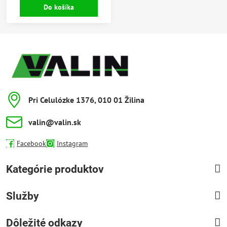
Do košíka
známe použitie.
Pri Celulózke 1376, 010 01 Žilina
valin​@valin​.sk
Facebook
Instagram
Kategórie produktov
Služby
Dôležité odkazy