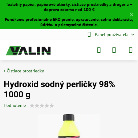
Toaletný papier, papierové utierky, čistiace prostriedky a drogéria –
doprava zdarma nad 100 €
✕
Ponúkame profesionálne EKO pranie, upratovanie, colnú deklaráciu,
údržbu a priemyselné čistenie.
Panel používateľa
Čistiace prostriedky
Hydroxid sodný perličky 98%
1000 g
Hodnotenie