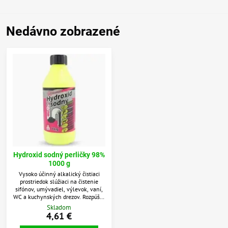
Nedávno zobrazené
Hydroxid sodný perličky 98%
1000 g
Vysoko účinný alkalický čistiaci
prostriedok slúžiaci na čistenie
sifónov, umývadiel, výlevok, vaní,
WC a kuchynských drezov. Rozpúšťa
kuchynské odpady, mastné
Skladom
usadeniny a vlasy zachytené v
4,61 €
sifóne. Základná surovina je
hydroxid sodný na všeobecne