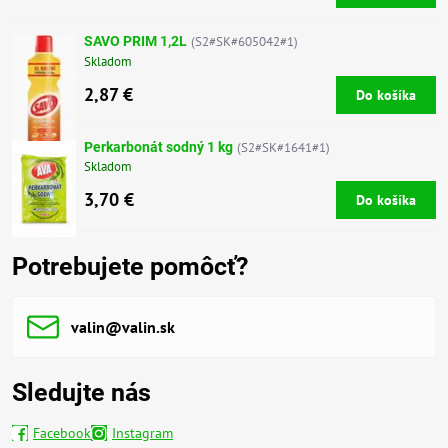
SAVO PRIM 1,2L
(S2#SK#605042#1)
Skladom
2,87 €
Do košíka
Perkarbonát sodný 1 kg
(S2#SK#1641#1)
Skladom
3,70 €
Do košíka
Potrebujete pomôcť?
valin​@valin​.sk
Sledujte nás
Facebook
Instagram