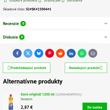
Otázka k produktu
Strážny pes
Doručenia
Skladové číslo:
S2#SK#23004#1
Recenzie
0
Diskusia
0
Facebook
Twitter
Bluesky
Pinterest
Reddit
LinkedIn
WhatsApp
E-
mail
Predchádzajúci produkt
Nasledujúci produkt
Alternatívne produkty
Savo originál 1200 ml
(S2#SK#604991#1)
Skladom
2,87 €
Do košíka